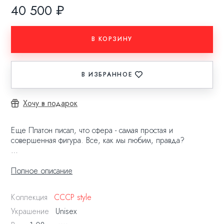
40 500 ₽
В КОРЗИНУ
В ИЗБРАННОЕ
Хочу в подарок
Еще Платон писал, что сфера - самая простая и
совершенная фигура. Все, как мы любим, правда?
Мы не стали ограничиваться версией с голубым топазом и
создали SPHERE с благородным рубином природного
Полное описание
окраса. Золотая моносерьга составит идеальный тандем с
пиксельной серьгой PIXEL GAME, и завершит
Коллекция
СССР style
космический образ с серьгой GAGARIN и пусетой STAR.
Украшение
Unisex