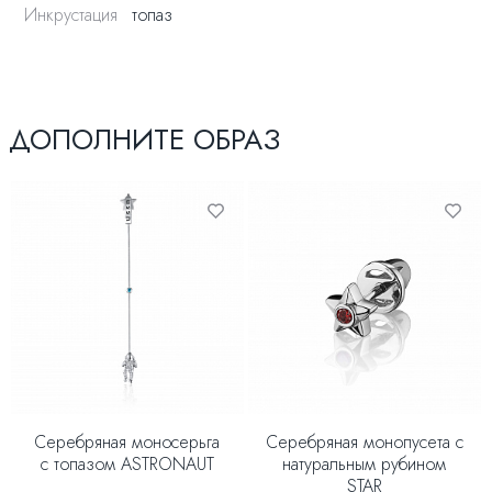
Пусета выполнена в серебре с голубым топазом.
Инкрустация
топаз
Небесная модель, согласны?
ДОПОЛНИТЕ ОБРАЗ
Серебряная моносерьга
Серебряная монопусета с
с топазом ASTRONAUT
натуральным рубином
STAR