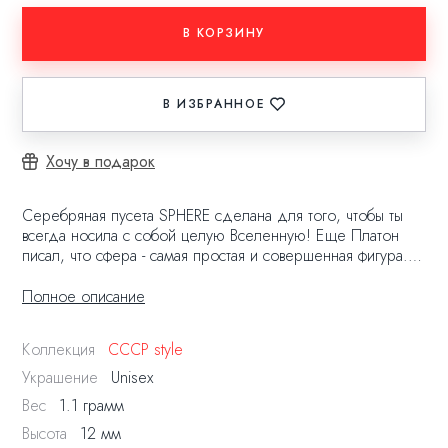
В КОРЗИНУ
В ИЗБРАННОЕ
Хочу в подарок
Серебряная пусета SPHERE сделана для того, чтобы ты
всегда носила с собой целую Вселенную! Еще Платон
писал, что сфера - самая простая и совершенная фигура.
Все, как мы любим, правда?
Полное описание
Как носить? Вариантов уйма: как пару заметных пусет, как
вторую серьгу в ухе, а самым смелым романтикам зайдет
Коллекция
СССР style
вариант в паре с нашей моносерьгой ASTRONAUT. Кого
влечёт космос, бесконечность, новые открытия, полнота
Украшение
Unisex
жизни в самых адреналиновых ее проявлениях - выбирают
Вес
1.1 грамм
этот тандем.
Высота
12 мм