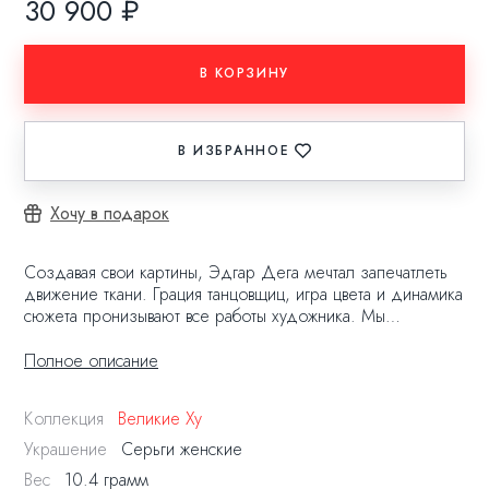
30 900 ₽
В КОРЗИНУ
В ИЗБРАННОЕ
Хочу в подарок
Создавая свои картины, Эдгар Дега мечтал запечатлеть
движение ткани. Грация танцовщиц, игра цвета и динамика
сюжета пронизывают все работы художника. Мы
соединили полет воздушных платьев и утонченность
балерин в серьгах с топазами DEGA’S INSPIRATION
Полное описание
EARRINGS.
Коллекция
Великие Ху
В центре внимания - образ прекрасной балерины на фоне
вертикальных линий пастели, любимой техники Дега. В
Украшение
Серьги женские
воздушных серьгах с небесно-голубым топазом
Вес
10.4 грамм