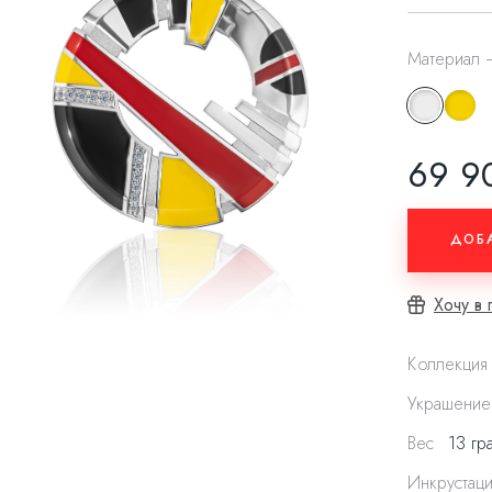
Материал
69 9
ДОБ
Хочу в
Коллекци
Украшени
Вес
13 гр
Инкрустац