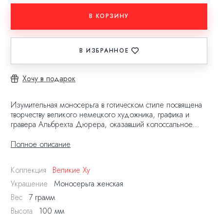
В КОРЗИНУ
В ИЗБРАННОЕ
Хочу в подарок
Изумительная моносерьга в готическом стиле посвящена
творчеству великого немецкого художника, графика и
гравера Альбрехта Дюрера, оказавший колоссальное
влияние на искусство Эпохи Возрождения и первым
открыл множество технических и художественных
Полное описание
приемов, которым до сих пользуются художники и
граверы во всем мире.
Коллекция
Великие Ху
Это украшение для сильных духом и талантливых
Украшение
Моносерьга женская
девушек и женщин. Оно как манифест: "Я следую своему
Вес
7 грамм
предназначению, я ищу собственный путь. Я не боюсь
Высота
100 мм
пробовать и ошибаться. Я точно знаю, что возможно все!".